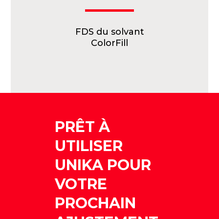
FDS du solvant
ColorFill
PRÊT À
UTILISER
UNIKA POUR
VOTRE
PROCHAIN