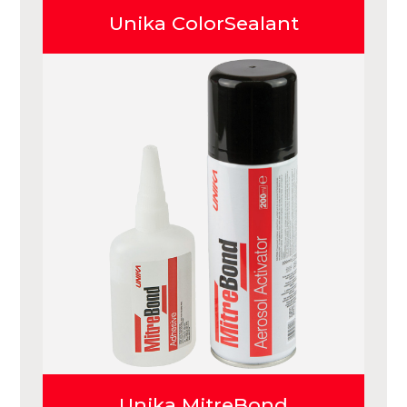
Unika ColorSealant
Unika MitreBond