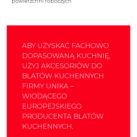
powierzchni roboczych
ABY UZYSKAĆ FACHOWO
DOPASOWANĄ KUCHNIĘ,
UŻYJ AKCESORIÓW DO
BLATÓW KUCHENNYCH
FIRMY UNIKA –
WIODĄCEGO
EUROPEJSKIEGO
PRODUCENTA BLATÓW
KUCHENNYCH.