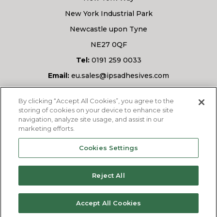
New York Industrial Park
Newcastle upon Tyne
NE27 0QF
Tel:
0191 259 0033
Email:
eu.sales@ipsadhesives.com
Masz pytanie?
By clicking “Accept All Cookies”, you agree to the
storing of cookies on your device to enhance site
navigation, analyze site usage, and assist in our
marketing efforts.
ZAPYTAJ NAS
Cookies Settings
Reject All
© 2026
IPS Adhesives Europe Ltd.
Wszelkie
Accept All Cookies
prawa zastrzeżone.