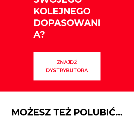
KOLEJNEGO
DOPASOWANI
A?
ZNAJDŹ
DYSTRYBUTORA
MOŻESZ TEŻ POLUBIĆ…