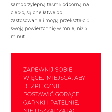
samoprzylepną taśmę odporną na
ciepło, są one łatwe do
zastosowania i mogą przekształcić
swoją powierzchnię w mniej niż 5
minut.
ZAPEWNIJ SOBIE
WIĘCEJ MIEJSCA, ABY
BEZPIECZNIE
POSTAWIĆ GORĄCE
GARNKI I PATELNIE,
NIE USZKADZAJĄC