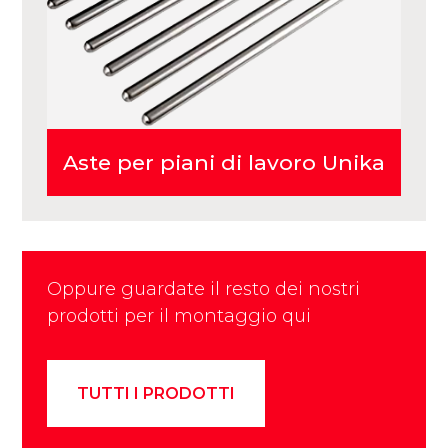
Aste per piani di lavoro Unika
Oppure guardate il resto dei nostri
prodotti per il montaggio qui
TUTTI I PRODOTTI