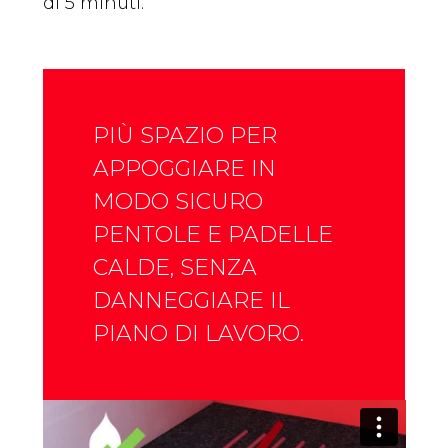
di 5 minuti.
PIÙ SPAZIO PER
APPOGGIARE IN
MODO SICURO
PENTOLE E PADELLE
CALDE, SENZA
DANNEGGIARE IL
PIANO DI LAVORO.