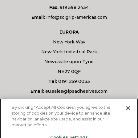
Fax:
919 598 2434
Email:
info@scigrip-americas.com
EUROPA
New York Way
New York Industrial Park
Newcastle upon Tyne
NE27 0QF
Tel:
0191 259 0033
Email:
eu.sales@ipsadhesives.com
Avete una domanda?
By clicking “Accept All Cookies”, you agree to the
storing of cookies on your device to enhance site
navigation, analyze site usage, and assist in our
marketing efforts.
CHIEDETECI
Cookies Settings