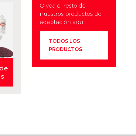
O vea el resto de
nuestros productos de
adaptación aquí
TODOS LOS
PRODUCTOS
 de
as