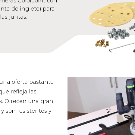
imeras ColorJoint con
nta de inglete) para
las juntas.
una oferta bastante
e refleja las
es. Ofrecen una gran
y son resistentes y