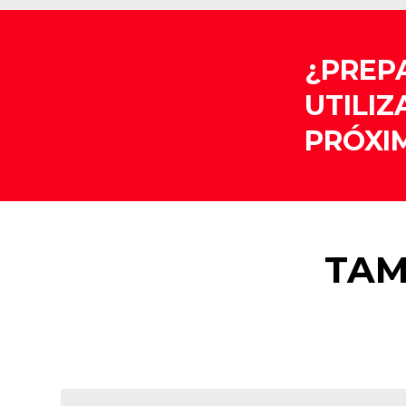
¿PREP
UTILIZ
PRÓXI
TAM