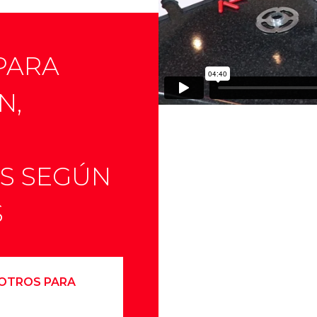
PARA
N,
S SEGÚN
S
OTROS PARA