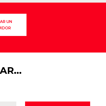
AR UN
UIDOR
TAR…