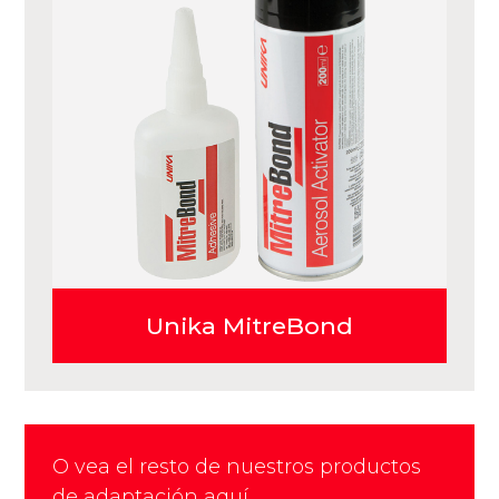
Unika MitreBond
O vea el resto de nuestros productos
de adaptación aquí