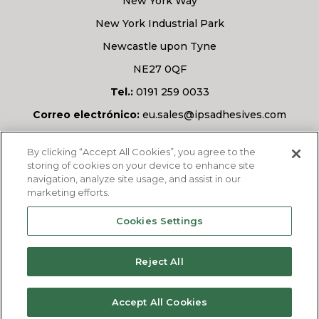
New York Way
New York Industrial Park
Newcastle upon Tyne
NE27 0QF
Tel.:
0191 259 0033
Correo electrónico:
eu.sales@ipsadhesives.com
¿Tiene alguna pregunta?
By clicking “Accept All Cookies”, you agree to the
storing of cookies on your device to enhance site
navigation, analyze site usage, and assist in our
marketing efforts.
PREGÚNTANOS
Cookies Settings
Reject All
© 2026
IPS Adhesives Europe Ltd
. Todos los
Accept All Cookies
derechos reservados.