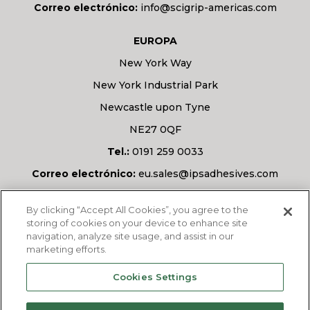
Correo electrónico:
info@scigrip-americas.com
EUROPA
New York Way
New York Industrial Park
Newcastle upon Tyne
NE27 0QF
Tel.:
0191 259 0033
Correo electrónico:
eu.sales@ipsadhesives.com
¿Tiene alguna pregunta?
By clicking “Accept All Cookies”, you agree to the
storing of cookies on your device to enhance site
navigation, analyze site usage, and assist in our
marketing efforts.
PREGÚNTANOS
Cookies Settings