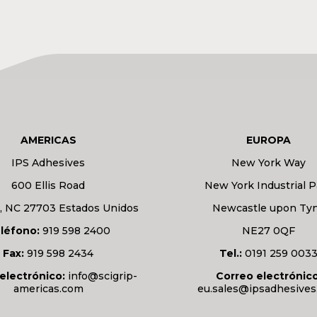
AMERICAS
EUROPA
IPS Adhesives
New York Way
600 Ellis Road
New York Industrial P
 NC 27703 Estados Unidos
Newcastle upon Ty
léfono:
919 598 2400
NE27 0QF
Fax:
919 598 2434
Tel.:
0191 259 003
electrónico:
info@scigrip-
Correo electrónico
americas.com
eu.sales@ipsadhesive