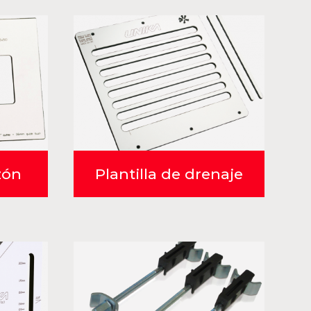
zón
Plantilla de drenaje