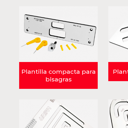
Plantilla compacta para
Plant
bisagras