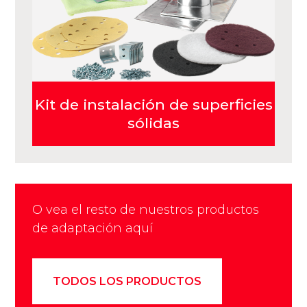
Kit de instalación de superficies
sólidas
O vea el resto de nuestros productos
de adaptación aquí
TODOS LOS PRODUCTOS