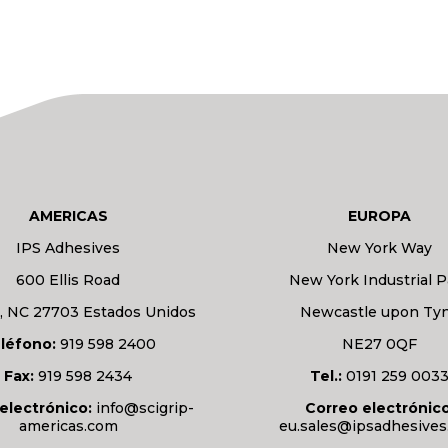
AMERICAS
EUROPA
IPS Adhesives
New York Way
600 Ellis Road
New York Industrial P
 NC 27703 Estados Unidos
Newcastle upon Ty
léfono:
919 598 2400
NE27 0QF
Fax:
919 598 2434
Tel.:
0191 259 003
electrónico:
info@scigrip-
Correo electrónico
americas.com
eu.sales@ipsadhesive