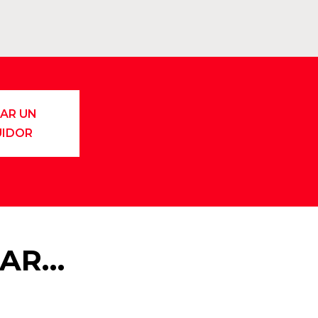
AR UN
UIDOR
TAR…