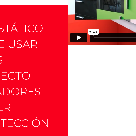
STÁTICO
DE USAR
S
FECTO
LADORES
ER
OTECCIÓN