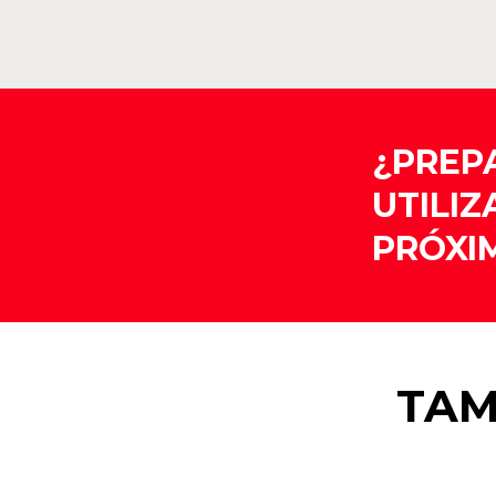
¿PREP
UTILIZ
PRÓXI
TAM