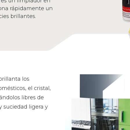
s es un limpiador en
iona rápidamente un
es brillantes.
rillanta los
mésticos, el cristal,
jándolos libres de
y suciedad ligera y