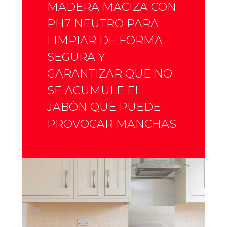
MADERA MACIZA CON
PH7 NEUTRO PARA
LIMPIAR DE FORMA
SEGURA Y
GARANTIZAR QUE NO
SE ACUMULE EL
JABÓN QUE PUEDE
PROVOCAR MANCHAS