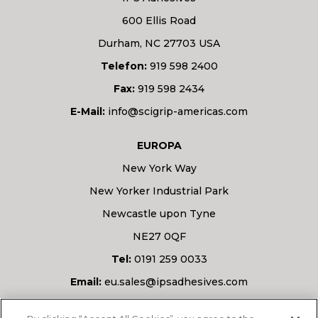
600 Ellis Road
Durham, NC 27703 USA
Telefon:
919 598 2400
Fax:
919 598 2434
E-Mail:
info@scigrip-americas.com
EUROPA
New York Way
New Yorker Industrial Park
Newcastle upon Tyne
NE27 0QF
Tel:
0191 259 0033
Email:
eu.sales@ipsadhesives.com
Haben Sie eine Frage?