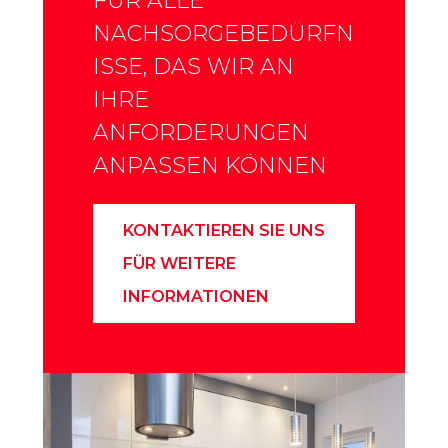
FÜR ALLE
NACHSORGEBEDÜRFN
ISSE, DAS WIR AN
IHRE
ANFORDERUNGEN
ANPASSEN KÖNNEN
KONTAKTIEREN SIE UNS
FÜR WEITERE
INFORMATIONEN