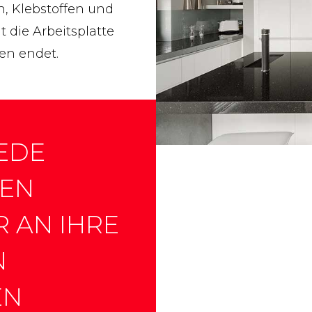
n, Klebstoffen und
 die Arbeitsplatte
en endet.
EDE
NEN
R AN IHRE
N
EN