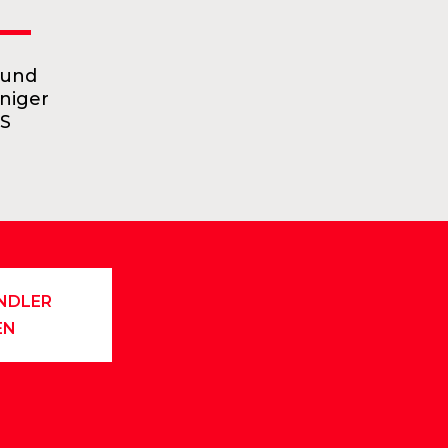
 und
niger
S
NDLER
EN