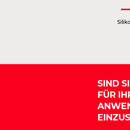
Sili
SIND S
FÜR I
ANWE
EINZU