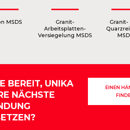
kon MSDS
Granit-
Granit-
Arbeitsplatten-
Quarzrei
Versiegelung MSDS
MSD
IE BEREIT, UNIKA
EINEN HÄ
HRE NÄCHSTE
FIND
NDUNG
SETZEN?