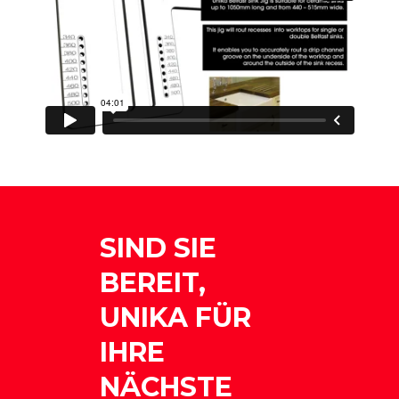
SIND SIE
BEREIT,
UNIKA FÜR
IHRE
NÄCHSTE