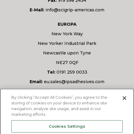
Fax:
919 598 2434
E-Mail:
info@scigrip-americas.com
EUROPA
New York Way
New Yorker Industrial Park
Newcastle upon Tyne
NE27 0QF
Tel:
0191 259 0033
Email:
eu.sales@ipsadhesives.com
Haben Sie eine Frage?
By clicking “Accept All Cookies”, you agree to the
storing of cookies on your device to enhance site
navigation, analyze site usage, and assist in our
marketing efforts.
FRAGEN SIE UNS
Cookies Settings