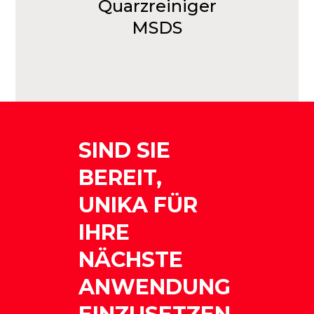
Quarzreiniger
MSDS
SIND SIE
BEREIT,
UNIKA FÜR
IHRE
NÄCHSTE
ANWENDUNG