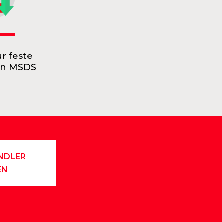
ür feste
en MSDS
NDLER
EN