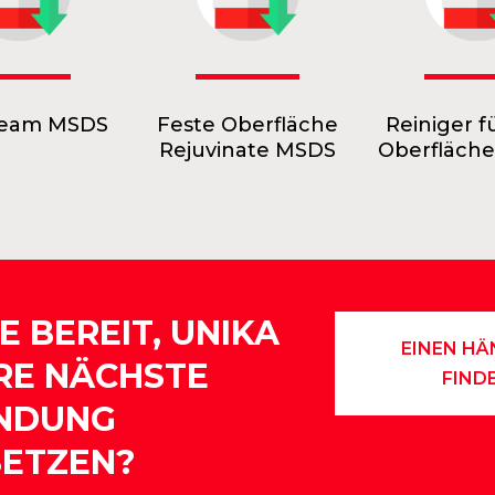
Seam MSDS
Feste Oberfläche
Reiniger f
Rejuvinate MSDS
Oberfläch
IE BEREIT, UNIKA
EINEN HÄ
HRE NÄCHSTE
FIND
NDUNG
SETZEN?