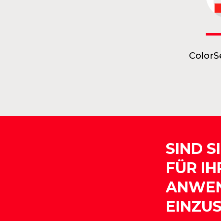
Color
SIND S
FÜR I
ANWE
EINZU