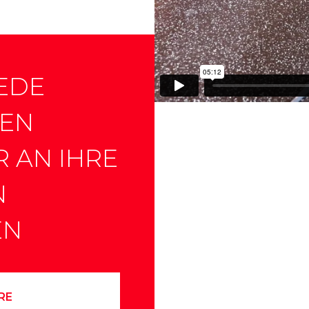
EDE
NEN
R AN IHRE
N
EN
RE