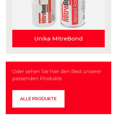
Unika MitreBond
Oder sehen Sie hier den Rest unserer
passenden Produkte
ALLE PRODUKTE