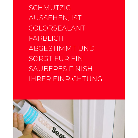
SCHMUTZIG
AUSSEHEN, IST
COLORSEALANT
FARBLICH
ABGESTIMMT UND
SORGT FÜR EIN
SAUBERES FINISH
IHRER EINRICHTUNG.