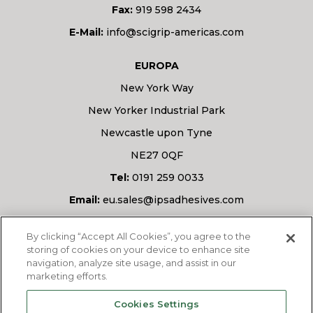
Fax:
919 598 2434
E-Mail:
info@scigrip-americas.com
EUROPA
New York Way
New Yorker Industrial Park
Newcastle upon Tyne
NE27 0QF
Tel:
0191 259 0033
Email:
eu.sales@ipsadhesives.com
Haben Sie eine Frage?
By clicking “Accept All Cookies”, you agree to the
storing of cookies on your device to enhance site
navigation, analyze site usage, and assist in our
marketing efforts.
FRAGEN SIE UNS
Cookies Settings