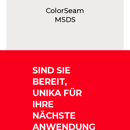
ColorSeam
MSDS
SIND SIE
BEREIT,
UNIKA FÜR
IHRE
NÄCHSTE
ANWENDUNG