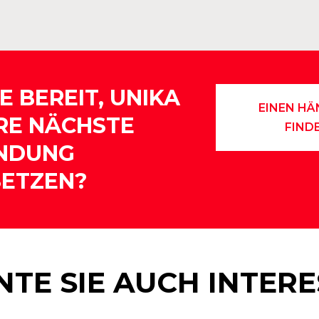
IE BEREIT, UNIKA
EINEN HÄ
HRE NÄCHSTE
FIND
NDUNG
SETZEN?
TE SIE AUCH INTER