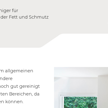
niger für
, der Fett und Schmutz
 im allgemeinen
andere
och gut gereinigt
rten Bereichen, da
hen können.