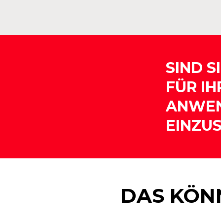
SIND S
FÜR I
ANWE
EINZU
DAS KÖNN