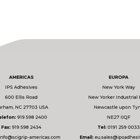
AMERICAS
EUROPA
IPS Adhesives
New York Way
600 Ellis Road
New Yorker Industrial 
rham, NC 27703 USA
Newcastle upon Ty
elefon:
919 598 2400
NE27 0QF
Fax:
919 598 2434
Tel:
0191 259 0033
info@scigrip-americas.com
Email:
eu.sales@ipsadhes