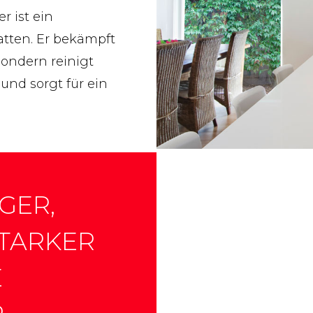
r ist ein
latten. Er bekämpft
sondern reinigt
und sorgt für ein
GER,
STARKER
E