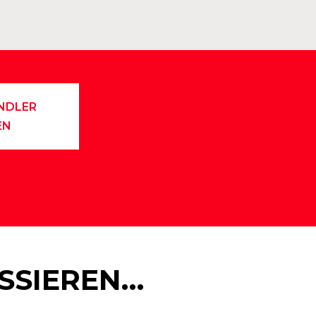
NDLER
EN
ESSIEREN…