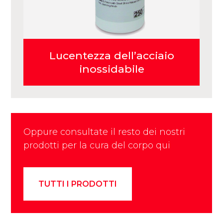
Lucentezza dell’acciaio
inossidabile
Oppure consultate il resto dei nostri
prodotti per la cura del corpo qui
TUTTI I PRODOTTI