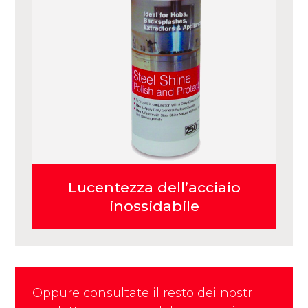
Lucentezza dell’acciaio
inossidabile
Oppure consultate il resto dei nostri