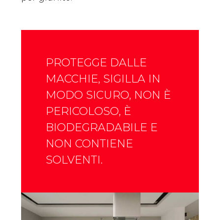
PROTEGGE DALLE
MACCHIE, SIGILLA IN
MODO SICURO, NON È
PERICOLOSO, È
BIODEGRADABILE E
NON CONTIENE
SOLVENTI.