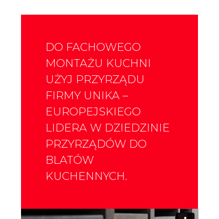
DO FACHOWEGO
MONTAŻU KUCHNI
UŻYJ PRZYRZĄDU
FIRMY UNIKA –
EUROPEJSKIEGO
LIDERA W DZIEDZINIE
PRZYRZĄDÓW DO
BLATÓW
KUCHENNYCH.