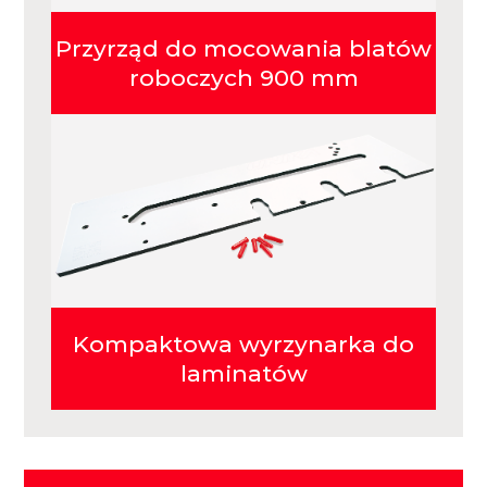
Przyrząd do mocowania blatów
roboczych 900 mm
Kompaktowa wyrzynarka do
laminatów