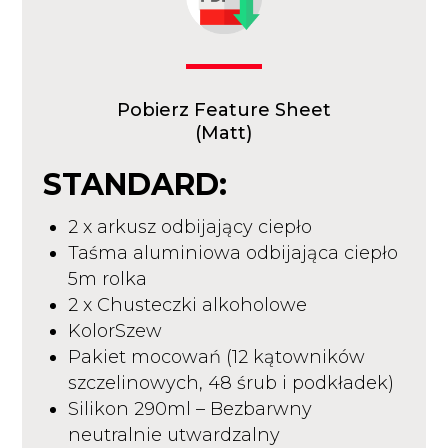
Pobierz Feature Sheet
(Matt)
STANDARD:
2 x arkusz odbijający ciepło
Taśma aluminiowa odbijająca ciepło
5m rolka
2 x Chusteczki alkoholowe
KolorSzew
Pakiet mocowań (12 kątowników
szczelinowych, 48 śrub i podkładek)
Silikon 290ml – Bezbarwny
neutralnie utwardzalny