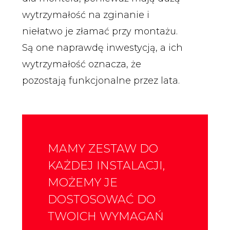
wytrzymałość na zginanie i
niełatwo je złamać przy montażu.
Są one naprawdę inwestycją, a ich
wytrzymałość oznacza, że
pozostają funkcjonalne przez lata.
MAMY ZESTAW DO
KAŻDEJ INSTALACJI,
MOŻEMY JE
DOSTOSOWAĆ DO
TWOICH WYMAGAŃ