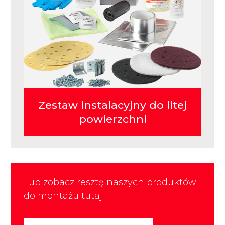
Zestaw instalacyjny do litej
powierzchni
Lub zobacz resztę naszych produktów
do montażu tutaj