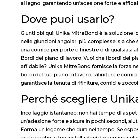
al legno, garantendo un’adesione forte e affidab
Dove puoi usarlo?
Giunti obliqui: Unika MitreBond è la soluzione id
nelle giunzioni angolari più complesse, sia che si t
una cornice per porte o finestre o di qualsiasi al
Bordi del piano di lavoro: Vuoi che i bordi del p
affidabile? Unika MitreBond fornisce la forza nec
bordi del tuo piano di lavoro. Rifiniture e corn
garantisce la tenuta di rifiniture, cornici e zoccol
Perché scegliere Uni
Incollaggio istantaneo: non hai tempo di aspetta
un’adesione forte e sicura in pochi secondi, aiut
Forma un legame che dura nel tempo. Se esposto
assicura che le tue installazioni rimangano solid