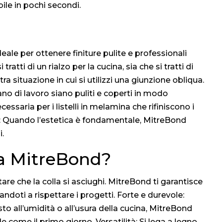
ile in pochi secondi.
eale per ottenere finiture pulite e professionali
ratti di un rialzo per la cucina, sia che si tratti di
tra situazione in cui si utilizzi una giunzione obliqua.
iano di lavoro siano puliti e coperti in modo
essaria per i listelli in melamina che rifiniscono i
ici: Quando l’estetica è fondamentale, MitreBond
i.
ka MitreBond?
re che la colla si asciughi. MitreBond ti garantisce
andoti a rispettare i progetti. Forte e durevole:
 all’umidità o all’usura della cucina, MitreBond
e come il primo giorno. Versatilità: Si lega a legno,