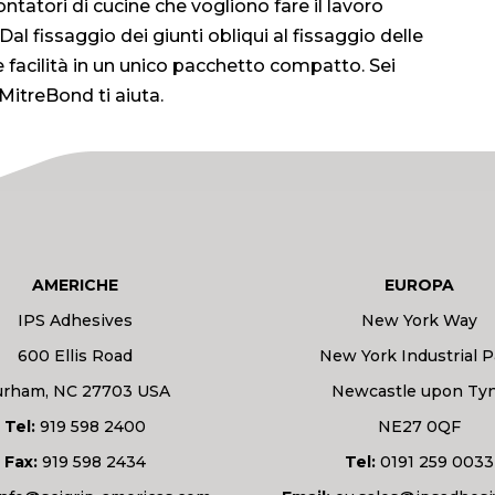
atori di cucine che vogliono fare il lavoro
 fissaggio dei giunti obliqui al fissaggio delle
 e facilità in un unico pacchetto compatto. Sei
 MitreBond ti aiuta.
AMERICHE
EUROPA
IPS Adhesives
New York Way
600 Ellis Road
New York Industrial P
rham, NC 27703 USA
Newcastle upon Ty
Tel:
919 598 2400
NE27 0QF
Fax:
919 598 2434
Tel:
0191 259 0033