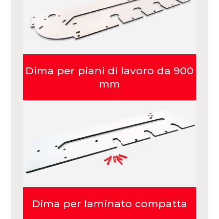
Dima per piani di lavoro da 900
mm
Dima per laminato compatta