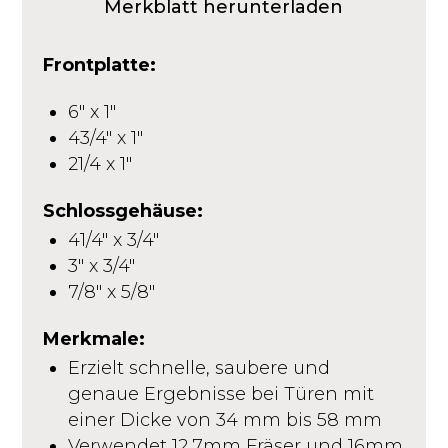
Merkblatt herunterladen
Frontplatte:
6″ x 1″
43/4″ x 1″
21/4 x 1″
Schlossgehäuse:
41/4″ x 3/4″
3″ x 3/4″
7/8″ x 5/8″
Merkmale:
Erzielt schnelle, saubere und
genaue Ergebnisse bei Türen mit
einer Dicke von 34 mm bis 58 mm
Verwendet 12,7mm Fräser und 16mm