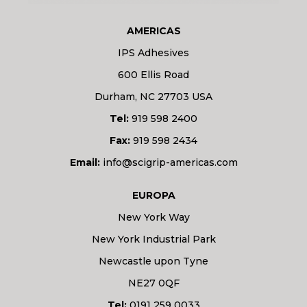
AMERICAS
IPS Adhesives
600 Ellis Road
Durham, NC 27703 USA
Tel:
919 598 2400
Fax:
919 598 2434
Email:
info@scigrip-americas.com
EUROPA
New York Way
New York Industrial Park
Newcastle upon Tyne
NE27 0QF
Tel:
0191 259 0033