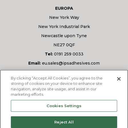
EUROPA
New York Way
New York Industrial Park
Newcastle upon Tyne
NE27 0QF
Tel:
0191 259 0033
Email:
eu.sales@ipsadhesives.com
Avete una domanda?
By clicking “Accept All Cookies”, you agree to the
storing of cookies on your device to enhance site
navigation, analyze site usage, and assist in our
marketing efforts.
CHIEDETECI
Cookies Settings
Reject All