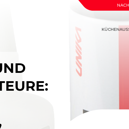
NACH
KÜCHENAUS
UND
EURE:
,