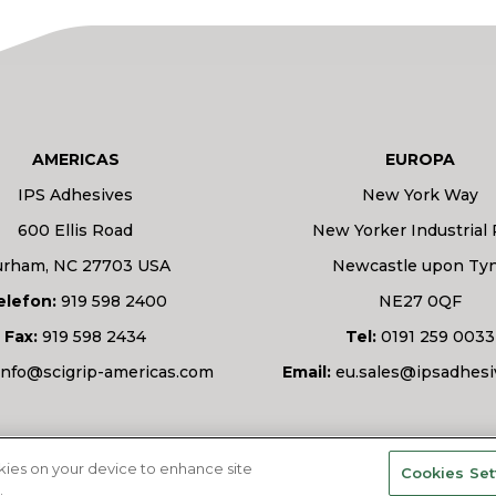
AMERICAS
EUROPA
IPS Adhesives
New York Way
600 Ellis Road
New Yorker Industrial 
rham, NC 27703 USA
Newcastle upon Ty
elefon:
919 598 2400
NE27 0QF
Fax:
919 598 2434
Tel:
0191 259 0033
info@scigrip-americas.com
Email:
eu.sales@ipsadhes
okies on your device to enhance site
Cookies Set
.
vorbehalten.