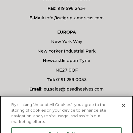
Fax:
919 598 2434
E-Mail:
info@scigrip-americas.com
EUROPA
New York Way
New Yorker Industrial Park
Newcastle upon Tyne
NE27 0QF
Tel:
0191 259 0033
Email:
eu.sales@ipsadhesives.com
Haben Sie eine Frage?
By clicking “Accept All Cookies”, you agree to the
storing of cookies on your device to enhance site
navigation, analyze site usage, and assist in our
marketing efforts.
FRAGEN SIE UNS